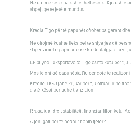
Ne e dimë se koha është thelbësore. Kjo është ar
shpejt që të jetë e mundur.
Kredia Tigo për të papunët ofrohet pa garant dhe
Ne ofrojmë kushte fleksibël të shlyerjes që përsh
shpenzimet e papritura ose kredi afatgjatë për t
Ekipi ynë i ekspertëve të Tigo është këtu për t'ju 
Mos lejoni që papunësia t'ju pengojë të realizoni
Kreditë TIGO janë krijuar për t'ju ofruar lirinë f
gjatë kësaj periudhe tranzicioni.
Rruga juaj drejt stabilitetit financiar fillon këtu.
A jeni gati për të hedhur hapin tjetër?