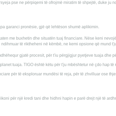
syeja pse ne përpiqemi të ofrojmë miratim të shpejtë, duke ju n
 pa garanci pronësie, gjë që lehtëson shumë aplikimin.
taten me buxhetin dhe situatën tuaj financiare. Nëse keni nevojë
'ju ndihmuar të riktheheni në këmbë, ne kemi opsione që mund t'
udhëhequr gjatë procesit, për t'iu përgjigjur pyetjeve tuaja dhe pë
 planet tuaja. TIGO është këtu për t'ju mbështetur në çdo hap të 
inanciare për të eksploruar mundësi të reja, për të zhvilluar ose 
 Aplikoni për një kredi tani dhe hidhni hapin e parë drejt një të ar