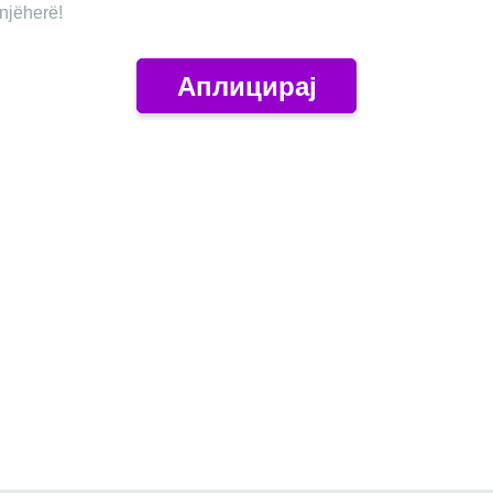
enjëherë!
Аплицирај