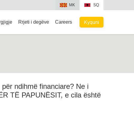
MK
SQ
gjigje
Rrjeti i degëve
Careers
Kyquni
 për ndihmë financiare? Ne i
 PËR TË PAPUNËSIT, e cila është