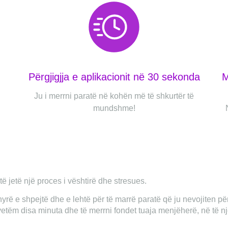
Përgjigjja e aplikacionit në 30 sekonda
M
Ju i merrni paratë në kohën më të shkurtër të
mundshme!
ë jetë një proces i vështirë dhe stresues.
rë e shpejtë dhe e lehtë për të marrë paratë që ju nevojiten p
 vetëm disa minuta dhe të merrni fondet tuaja menjëherë, në të një