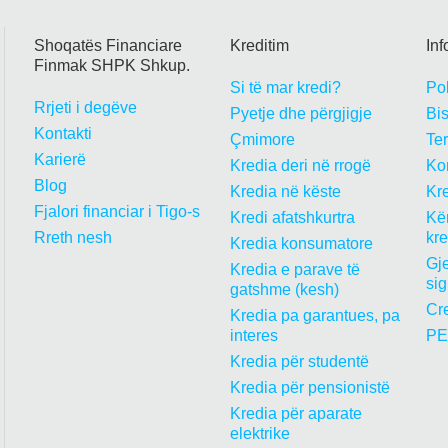
Shoqatës Financiare
Kreditim
In
Finmak SHPK Shkup.
Si të mar kredi?
Pol
Rrjeti i degëve
Pyetje dhe përgjigje
Bi
Kontakti
Çmimore
Te
Karierë
Kredia deri në rrogë
Kon
Blog
Kredia në këste
Kre
Fjalori financiar i Tigo-s
Kredi afatshkurtra
Kër
Rreth nesh
kr
Kredia konsumatore
Gje
Kredia e parave të
sig
gatshme (kesh)
Cre
Kredia pa garantues, pa
interes
PE
Kredia për studentë
Kredia për pensionistë
Kredia për aparate
elektrike