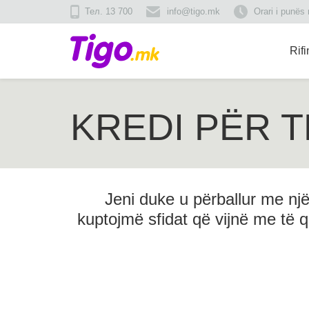
Тел. 13 700
info@tigo.mk
Orari i punës
Rif
KREDI PËR T
Jeni duke u përballur me nj
kuptojmë sfidat që vijnë me të