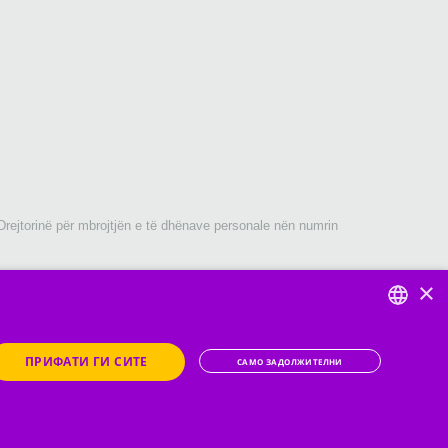
Drejtorinë për mbrojtjën e të dhënave personale nën numrin
×
DEFAULT LANGUAGE
ПРИФАТИ ГИ СИТЕ
САМО ЗАДОЛЖИТЕЛНИ
ENGLISH
ion dhe 0% NTSH, me të cilat klienti kthen 10,000 denarë.