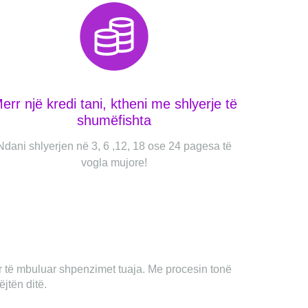
err një kredi tani, ktheni me shlyerje të
shumëfishta
Ndani shlyerjen në 3, 6 ,12, 18 ose 24 pagesa të
vogla mujore!
ër të mbuluar shpenzimet tuaja. Me procesin tonë
jtën ditë.