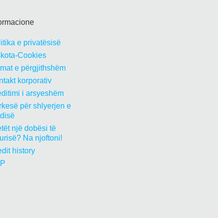
formacione
itika e privatësisë
skota-Cookies
rmat e përgjithshëm
takt korporativ
ditimi i arsyeshëm
kesë për shlyerjen e
edisë
tët një dobësi të
urisë? Na njoftoni!
dit history
P