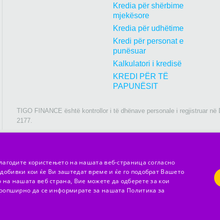
Kredia për shërbime
mjekësore
Kredia për udhëtime
Kredi për personat e
punësuar
Kalkulatori i kredisë
KREDI PËR TË
PAPUNËSIT
TIGO FINANCE është kontrollor i të dhënave personale i regjistruar në 
2177.
илагодите користењето на нашата веб-страница согласно
добивки кои ќе Ви заштедат време и ќе го подобрат Вашето
 на нашата веб страна, Вие можете да одберете за кои
 поопширно да се информирате за нашата Политика за
 dhe të plotë të njëhershme deri në 30 ditë oshtë me 0% interes,0 den. komis
.