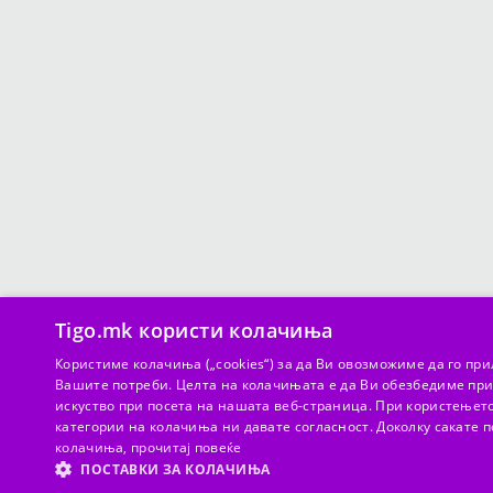
Tigo.mk користи колачиња
Користиме колачиња („cookies“) за да Ви oвoзможиме да го пр
Вашите потреби. Целта на колачињата е да Ви обезбедиме при
искуство при посета на нашата веб-страница. При користењето
категории на колачиња ни давате согласност. Доколку сакате
колачиња,
прочитај повеќе
10 000 denarë për Tigo kredia e parë me shlyerje me kohë
ПОСТАВКИ ЗА КОЛАЧИЊА