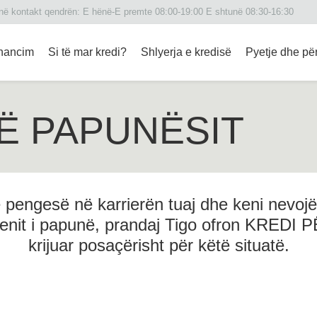
 në kontakt qendrën: Е hënë-E premte 08:00-19:00 E shtunë 08:30-16:30
inancim
Si të mar kredi?
Shlyerja e kredisë
Pyetje dhe për
Ë PAPUNËSIT
ë pengesë në karrierën tuaj dhe keni nevojë
 qenit i papunë, prandaj Tigo ofron KREDI
krijuar posaçërisht për këtë situatë.