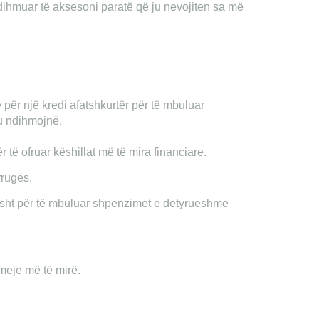
dihmuar të aksesoni paratë që ju nevojiten sa më
 për një kredi afatshkurtër për të mbuluar
ju ndihmojnë.
r të ofruar këshillat më të mira financiare.
rrugës.
thjesht për të mbuluar shpenzimet e detyrueshme
dhmeje më të mirë.