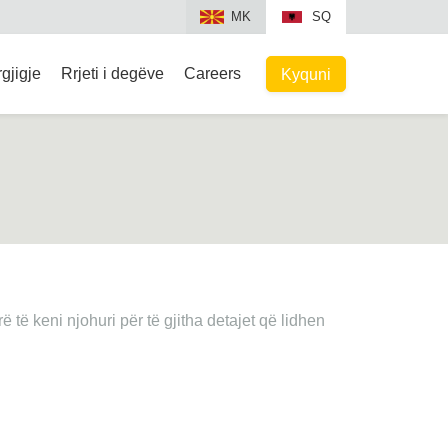
MK
SQ
gjigje
Rrjeti i degëve
Careers
Kyquni
të keni njohuri për të gjitha detajet që lidhen