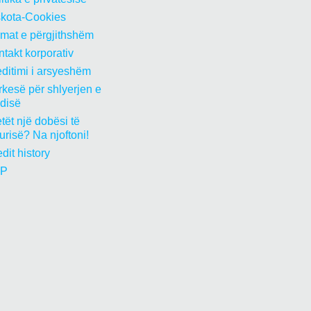
skota-Cookies
rmat e përgjithshëm
takt korporativ
ditimi i arsyeshëm
kesë për shlyerjen e
edisë
tët një dobësi të
urisë? Na njoftoni!
dit history
P