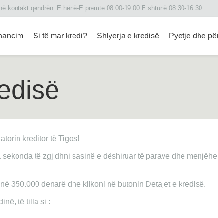
 në kontakt qendrën: Е hënë-E premte 08:00-19:00 E shtunë 08:30-16:30
inancim
Si të mar kredi?
Shlyerja e kredisë
Pyetje dhe për
redisë
atorin kreditor të Tigos!
sekonda të zgjidhni sasinë e dëshiruar të parave dhe menjëherë 
 në 350.000 denarë dhe klikoni në butonin Detajet e kredisë.
në, të tilla si :