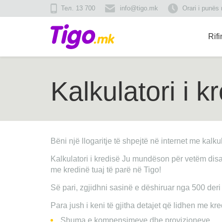
Тел. 13 700
info@tigo.mk
Orari i punës
Rif
Kalkulatori i k
Bëni një llogaritje të shpejtë në internet me kalkul
Kalkulatori i kredisë Ju mundëson për vetëm disa 
me kredinë tuaj të parë në Tigo!
Së pari, zgjidhni sasinë e dëshiruar nga 500 deri
Para jush i keni të gjitha detajet që lidhen me kredi
Shuma e kompensimeve dhe provizioneve