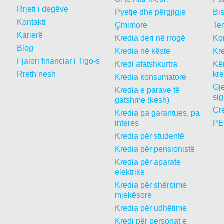
Rrjeti i degëve
Pyetje dhe përgjigje
Bi
Kontakti
Çmimore
Te
Karierë
Kredia deri në rrogë
Kon
Blog
Kredia në këste
Kre
Fjalori financiar i Tigo-s
Kredi afatshkurtra
Kër
Rreth nesh
kr
Kredia konsumatore
Gje
Kredia e parave të
sig
gatshme (kesh)
Cre
Kredia pa garantues, pa
interes
PE
Kredia për studentë
Kredia për pensionistë
Kredia për aparate
elektrike
Kredia për shërbime
mjekësore
Kredia për udhëtime
Kredi për personat e