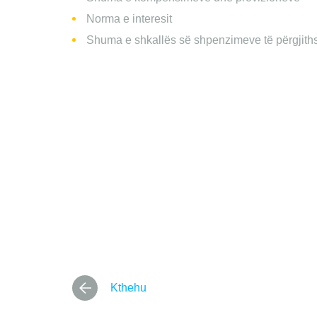
Norma e interesit
Shuma e shkallës së shpenzimeve të përgji
Kthehu