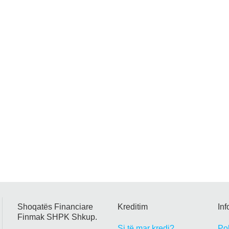
Shoqatës Financiare
Kreditim
In
Finmak SHPK Shkup.
Si të mar kredi?
Pol