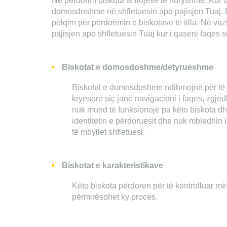
Ne përdorim biskota të llojeve të ndryshme. Kur do
domosdoshme në shfletuesin apo pajisjen Tuaj. Bi
pëlqim për përdorimin e biskotave të tilla. Në va
pajisjen apo shfletuesin Tuaj kur i qaseni faqes so
Biskotat e domosdoshme/detyrueshme
Biskotat e domosdoshme ndihmojnë për të le
kryesore siç janë navigacioni i faqes, zgjed
nuk mund të funksionojë pa këto biskota d
identitetin e përdoruesit dhe nuk mbledhin 
të mbyllet shfletuesi.
Biskotat e karakteristikave
Këto biskota përdoren për të kontrolluar më
përmirësohet ky proces.