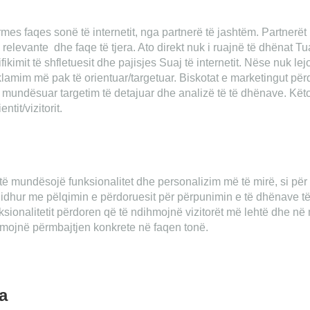
mes faqes sonë të internetit, nga partnerë të jashtëm. Partnerë
 relevante dhe faqe të tjera. Ato direkt nuk i ruajnë të dhënat Tu
fikimit të shfletuesit dhe pajisjes Suaj të internetit. Nëse nuk lej
eklamim më pak të orientuar/targetuar. Biskotat e marketingut pë
ke mundësuar targetim të detajuar dhe analizë të të dhënave. Kët
ntit/vizitorit.
ë mundësojë funksionalitet dhe personalizim më të mirë, si për
lidhur me pëlqimin e përdoruesit për përpunimin e të dhënave të 
sionalitetit përdoren që të ndihmojnë vizitorët më lehtë dhe n
umojnë përmbajtjen konkrete në faqen tonë.
a