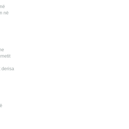
ënë
en në
ne
rnetit
 derisa
të