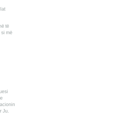
lat
në të
” si më
tuesi
 e
macionin
r Ju.