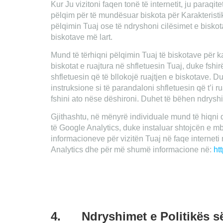
Kur Ju vizitoni faqen tonë të internetit, ju paraqi
pëlqim për të mundësuar biskota për Karakteristik
pëlqimin Tuaj ose të ndryshoni cilësimet e biskot
biskotave më lart.
Mund të tërhiqni pëlqimin Tuaj të biskotave për kar
biskotat e ruajtura në shfletuesin Tuaj, duke fshir
shfletuesin që të bllokojë ruajtjen e biskotave. 
instruksione si të parandaloni shfletuesin që t’i ru
fshini ato nëse dëshironi. Duhet të bëhen ndryshi
Gjithashtu, në mënyrë individuale mund të hiqni d
të Google Analytics, duke instaluar shtojcën e m
informacioneve për vizitën Tuaj në faqe interneti
Analytics dhe për më shumë informacione në:
ht
4. Ndryshimet e Politikës së