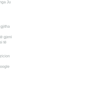
 nga Ju
 gjitha
të gjeni
si të
zicion
Google