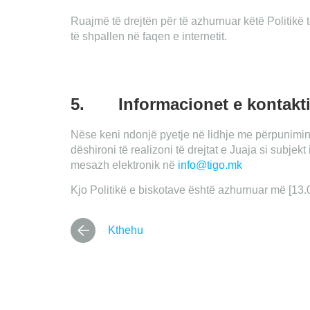
Ruajmë të drejtën për të azhurnuar këtë Politik
të shpallen në faqen e internetit.
5. Informacionet e kontakti
Nëse keni ndonjë pyetje në lidhje me përpunimin
dëshironi të realizoni të drejtat e Juaja si subje
mesazh elektronik në
info@tigo.mk
Kjo Politikë e biskotave është azhurnuar më [13.
Kthehu