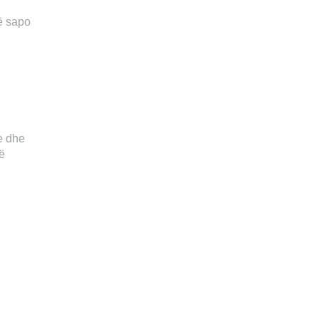
ë sapo
e dhe
jë