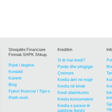
Shoqatës Financiare
Kreditim
In
Finmak SHPK Shkup.
Si të mar kredi?
Pol
Rrjeti i degëve
Pyetje dhe përgjigje
Bi
Kontakti
Çmimore
Te
Karierë
Kredia deri në rrogë
Kon
Blog
Kredia në këste
Kre
Fjalori financiar i Tigo-s
Kredi afatshkurtra
Kër
Rreth nesh
kr
Kredia konsumatore
Gje
Kredia e parave të
sig
gatshme (kesh)