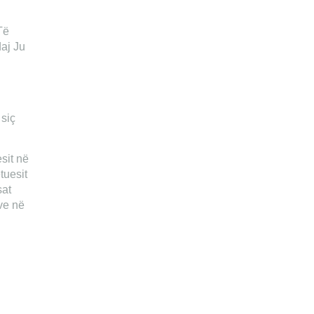
Të
daj Ju
 siç
sit në
tuesit
sat
ve në