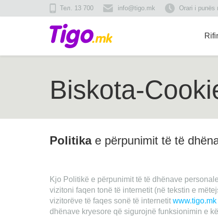
Тел. 13 700
info@tigo.mk
Orari i punës
Rif
Biskota-Cooki
Politika
e përpunimit të të dhë
Kjo Politikë e përpunimit të të dhënave personale
vizitoni faqen tonë të internetit (në tekstin e mëte
vizitorëve të faqes sonë të internetit
www.tigo.mk
dhënave kryesore që sigurojnë funksionimin e kësa