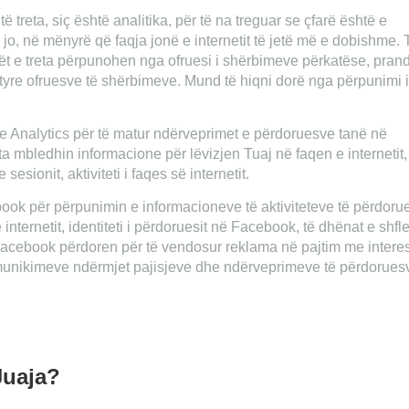
ë treta, siç është analitika, për të na treguar se çfarë është e
ë jo, në mënyrë që faqja jonë e internetit të jetë më e dobishme. 
lët e treta përpunohen nga ofruesi i shërbimeve përkatëse, pran
ëtyre ofruesve të shërbimeve. Mund të hiqni dorë nga përpunimi i
e Analytics për të matur ndërveprimet e përdoruesve tanë në
ta mbledhin informacione për lëvizjen Tuaj në faqen e internetit,
sesionit, aktiviteti i faqes së internetit.
ok për përpunimin e informacioneve të aktiviteteve të përdorue
e internetit, identiteti i përdoruesit në Facebook, të dhënat e shfle
 Facebook përdoren për të vendosur reklama në pajtim me intere
munikimeve ndërmjet pajisjeve dhe ndërveprimeve të përdorues
 Juaja?