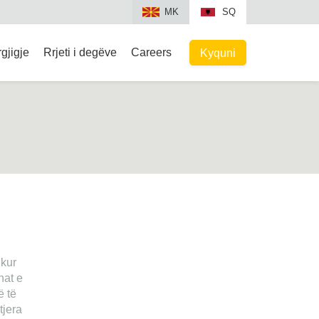
MK
SQ
gjigje
Rrjeti i degëve
Careers
Kyquni
 kur
nat e
ë të
tjera