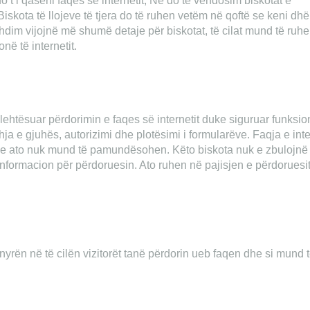
 t’i qaseni faqes së internetit, Ne do të vendosim biskotat e
skota të llojeve të tjera do të ruhen vetëm në qoftë se keni dh
zhdim vijojnë më shumë detaje për biskotat, të cilat mund të ruh
në të internetit.
htësuar përdorimin e faqes së internetit duke siguruar funksio
hja e gjuhës, autorizimi dhe plotësimi i formularëve. Faqja e inte
he ato nuk mund të pamundësohen. Këto biskota nuk e zbulojnë
informacion për përdoruesin. Ato ruhen në pajisjen e përdoruesit
nyrën në të cilën vizitorët tanë përdorin ueb faqen dhe si mund 