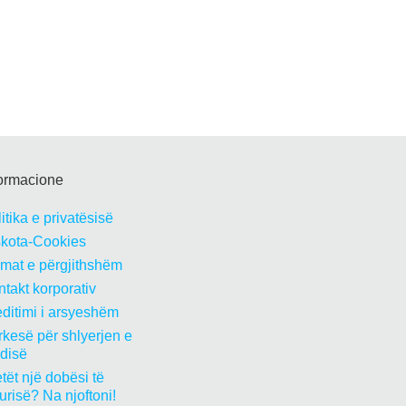
formacione
itika e privatësisë
skota-Cookies
rmat e përgjithshëm
takt korporativ
ditimi i arsyeshëm
kesë për shlyerjen e
edisë
tët një dobësi të
urisë? Na njoftoni!