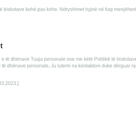
ë të biskotave kohë pas kohe. Ndryshimet hyjnë në fuqi menjëher
t
 e të dhënave Tuaja personale ose me këtë Politikë të biskotav
kt i të dhënave personale, Ju lutemi na kontaktoni duke dërguar n
03.2023.]