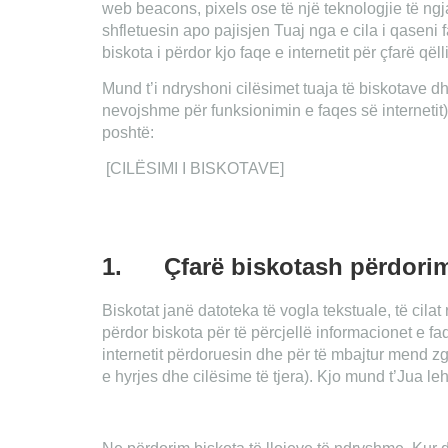
web beacons, pixels ose të një teknologjie të ng
shfletuesin apo pajisjen Tuaj nga e cila i qaseni f
biskota i përdor kjo faqe e internetit për çfarë qël
Mund t’i ndryshoni cilësimet tuaja të biskotave d
nevojshme për funksionimin e faqes së internetit) 
poshtë:
[CILËSIMI I BISKOTAVE]
1.
Çfarë biskotash përdori
Biskotat janë datoteka të vogla tekstuale, të cilat 
përdor biskota për të përcjellë informacionet e faq
internetit përdoruesin dhe për të mbajtur mend z
e hyrjes dhe cilësime të tjera). Kjo mund t’Jua l