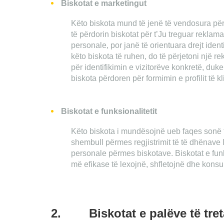
Biskota
t
e
marketingut
Këto biskota mund të jenë të vendosura për
të përdorin biskotat për t’Ju treguar reklama
personale, por janë të orientuara drejt identi
këto biskota të ruhen, do të përjetoni një r
për identifikimin e vizitorëve konkretë, du
biskota përdoren për formimin e profilit të klie
Biskota
t
e
funksionalitetit
Këto biskota i mundësojnë ueb faqes sonë t
shembull përmes regjistrimit të të dhënave 
personale përmes biskotave. Biskotat e funk
më efikase të lexojnë, shfletojnë dhe kons
2. Biskotat e palëve të tret