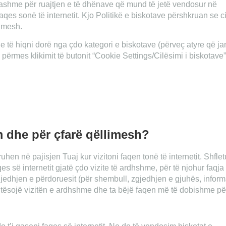
jashme për ruajtjen e të dhënave që mund të jetë vendosur në
aqes sonë të internetit. Kjo Politikë e biskotave përshkruan se ci
limesh.
he të hiqni dorë nga çdo kategori e biskotave (përveç atyre që ja
përmes klikimit të butonit “Cookie Settings/Cilësimi i biskotave
m dhe për çfarë qëllimesh?
ruhen në pajisjen Tuaj kur vizitoni faqen tonë të internetit. Shfle
es së internetit gjatë çdo vizite të ardhshme, për të njohur faqja
gjedhjen e përdoruesit (për shembull, zgjedhjen e gjuhës, infor
ehtësojë vizitën e ardhshme dhe ta bëjë faqen më të dobishme pë