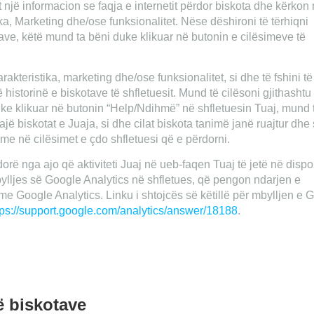
tet një informacion se faqja e internetit përdor biskota dhe kërkon
a, Marketing dhe/ose funksionalitet. Nëse dëshironi të tërhiqni
ave, këtë mund ta bëni duke klikuar në butonin e cilësimeve të
akteristika, marketing dhe/ose funksionalitet, si dhe të fshini të
ë historinë e biskotave të shfletuesit. Mund të cilësoni gjithashtu
Duke klikuar në butonin “Help/Ndihmë” në shfletuesin Tuaj, mund 
ajë biskotat e Juaja, si dhe cilat biskota tanimë janë ruajtur dhe 
me në cilësimet e çdo shfletuesi që e përdorni.
orë nga ajo që aktiviteti Juaj në ueb-faqen Tuaj të jetë në dispo
bylljes së Google Analytics në shfletues, që pengon ndarjen e
 me Google Analytics. Linku i shtojcës së këtillë për mbylljen e 
tps://support.google.com/analytics/answer/18188
.
 biskotave