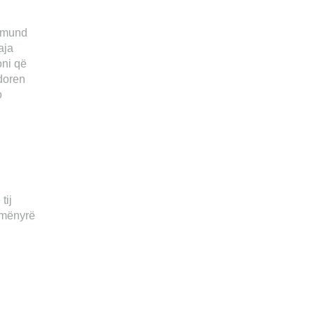
t mund
aja
oni që
rdoren
o
tij
ë mënyrë