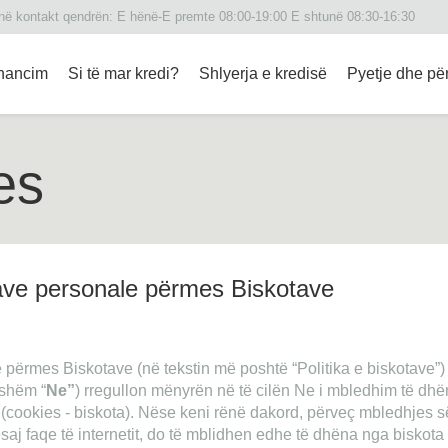
 në kontakt qendrën: Е hënë-E premte 08:00-19:00 E shtunë 08:30-16:30
inancim
Si të mar kredi?
Shlyerja e kredisë
Pyetje dhe për
es
nave personale përmes Biskotave
 përmes Biskotave (në tekstin më poshtë “Politika e biskotave”)
jshëm “
Ne”
) rregullon mënyrën në të cilën Ne i mbledhim të dhë
(cookies - biskota). Nëse keni rënë dakord, përveç mbledhjes s
j faqe të internetit, do të mblidhen edhe të dhëna nga biskota 