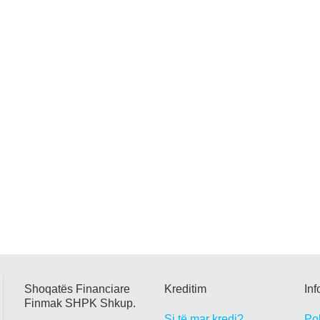
Shoqatës Financiare
Kreditim
In
Finmak SHPK Shkup.
Si të mar kredi?
Pol