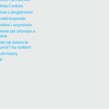
skota-Cookies
rmat e përgjithshëm
takt korporativ
ditimi i arsyeshëm
kesë për shlyerjen e
edisë
tët një dobësi të
urisë? Na njoftoni!
dit history
P