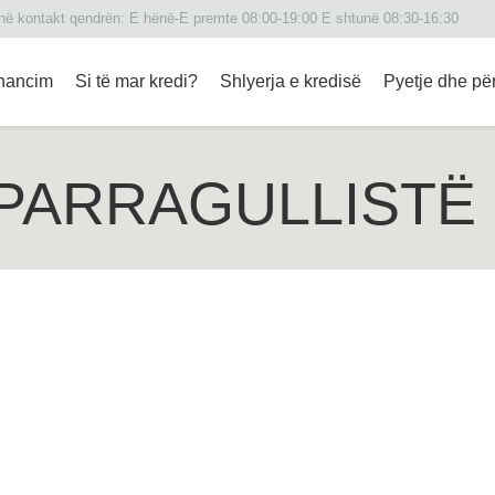
 në kontakt qendrën: Е hënë-E premte 08:00-19:00 E shtunë 08:30-16:30
inancim
Si të mar kredi?
Shlyerja e kredisë
Pyetje dhe për
PARRAGULLISTË 