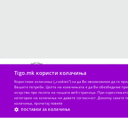
Tigo.mk користи колачиња
Користиме колачиња („cookies“) за да Ви oвoзможиме да го пр
Вашите потреби. Целта на колачињата е да Ви обезбедиме при
искуство при посета на нашата веб-страница. При користењето
10 000 denarë për Tigo kredia e parë me shlyerje me kohë
категории на колачиња ни давате согласност. Доколку сакате
колачиња,
прочитај повеќе
ПОСТАВКИ ЗА КОЛАЧИЊА
ЗАДОЛЖИТЕЛНИ
ПЕРФОРМАНСИ
МАР