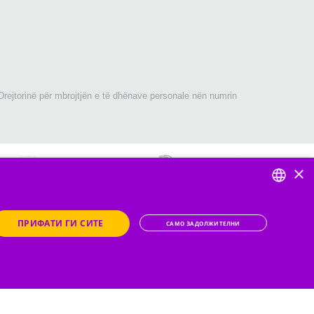
Drejtorinë për mbrojtjën e të dhënave personale nën numrin
×
DEFAULT LANGUAGE
ПРИФАТИ ГИ СИТЕ
САМО ЗАДОЛЖИТЕЛНИ
ion dhe 0% NTSH, me të cilat klienti kthen 10,000 denarë.
ENGLISH