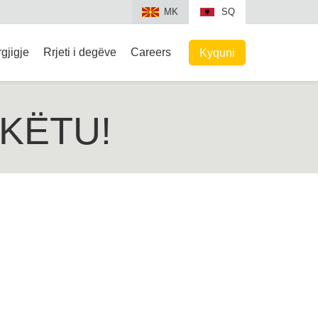
MK
SQ
gjigje
Rrjeti i degëve
Careers
Kyquni
KËTU!