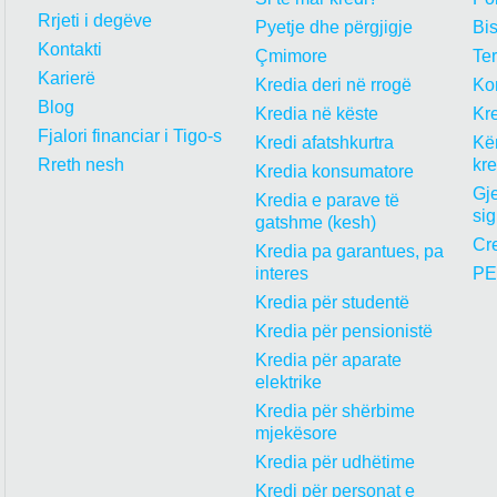
Rrjeti i degëve
Pyetje dhe përgjigje
Bi
Kontakti
Çmimore
Te
Karierë
Kredia deri në rrogë
Kon
Blog
Kredia në këste
Kre
Fjalori financiar i Tigo-s
Kredi afatshkurtra
Kër
Rreth nesh
kr
Kredia konsumatore
Gje
Kredia e parave të
sig
gatshme (kesh)
Cre
Kredia pa garantues, pa
interes
PE
Kredia për studentë
Kredia për pensionistë
Kredia për aparate
elektrike
Kredia për shërbime
mjekësore
Kredia për udhëtime
Kredi për personat e