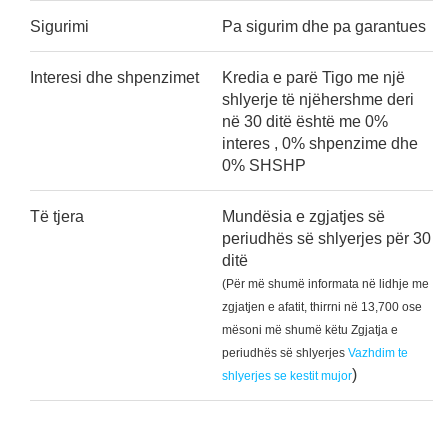
Sigurimi
Pa sigurim dhe pa garantues
Interesi dhe shpenzimet
Kredia e parë Tigo me një
shlyerje të njëhershme deri
në 30 ditë është me 0%
interes , 0% shpenzime dhe
0% SHSHP
Të tjera
Mundësia e zgjatjes së
periudhës së shlyerjes për 30
ditë
(Për më shumë informata në lidhje me
zgjatjen e afatit, thirrni në 13,700 ose
mësoni më shumë këtu Zgjatja e
periudhës së shlyerjes
Vazhdim te
)
shlyerjes se kestit mujor