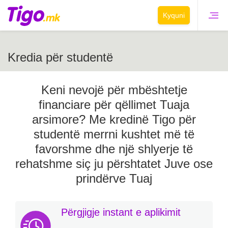
Kyquni
Kredia për studentë
Keni nevojë për mbështetje
financiare për qëllimet Tuaja
arsimore? Me kredinë Tigo për
studentë merrni kushtet më të
favorshme dhe një shlyerje të
rehatshme siç ju përshtatet Juve ose
prindërve Tuaj
Përgjigje instant e aplikimit