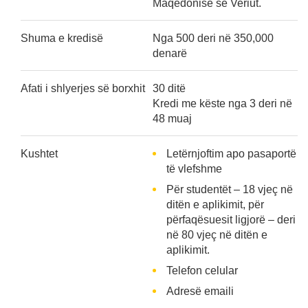
Maqedonisë së Veriut.
Shuma e kredisë
Nga 500 deri në 350,000
denarë
Afati i shlyerjes së borxhit
30 ditë
Kredi me këste nga 3 deri në
48 muaj
Kushtet
Letërnjoftim apo pasaportë
të vlefshme
Për studentët – 18 vjeç në
ditën e aplikimit, për
përfaqësuesit ligjorë – deri
në 80 vjeç në ditën e
aplikimit.
Telefon celular
Adresë emaili