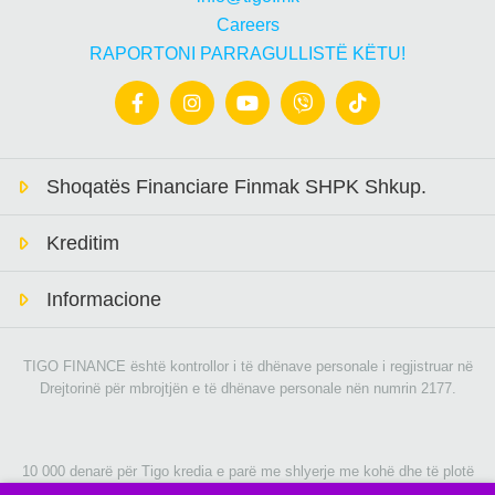
Careers
RAPORTONI PARRAGULLISTË KËTU!
Shoqatës Financiare Finmak SHPK Shkup.
Kreditim
Informacione
TIGO FINANCE është kontrollor i të dhënave personale i regjistruar në
Drejtorinë për mbrojtjën e të dhënave personale nën numrin 2177.
10 000 denarë për Tigo kredia e parë me shlyerje me kohë dhe të plotë
të njëhershme deri në 30 ditë oshtë me 0% interes,0 den. komision dhe