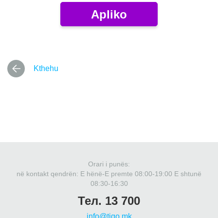
Apliko
Kthehu
Orari i punës:
në kontakt qendrën: Е hënë-E premte 08:00-19:00 E shtunë
08:30-16:30
Тел. 13 700
info@tigo.mk