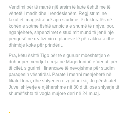
Vendimi për të marrë një arsim të lartë është me të
vërtetë i madh dhe i rëndësishëm. Regjistrimi në
fakultet, magjistraturë apo studime të doktoratës në
kohën e sotme është ambicia e shumë të rinjve, por,
nganjëherë, shpenzimet e studimit mund të jenë një
pengesë në realizimin e planeve të përcaktuara dhe
dhimbje koke për prindërit.
Pra, këtu është Tigo për të siguruar mbështetjen e
duhur për mendjet e reja në Maqedoninë e Veriut, për
të cilët, sigurimi i financave të nevojshme për studim
paraqesin vështirësi. Paratë i merrni menjëherë në
filialet tona, dhe shlyerjen e zgjidhni siç Ju përshtatet
Juve: shlyerje e njëhershme në 30 ditë, ose shlyerje të
shumëfishta të vogla mujore deri në 24 muaj.