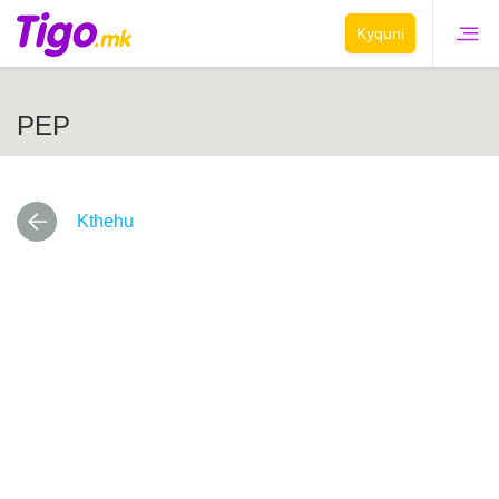
Kyquni
PEP
Kthehu