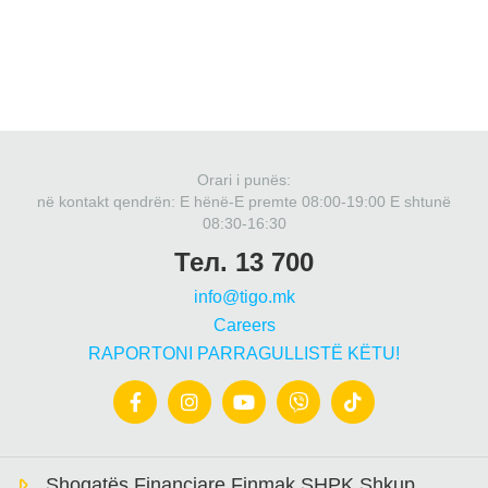
Orari i punës:
në kontakt qendrën: Е hënë-E premte 08:00-19:00 E shtunë
08:30-16:30
Тел. 13 700
info@tigo.mk
Careers
RAPORTONI PARRAGULLISTË KËTU!
Shoqatës Financiare Finmak SHPK Shkup.