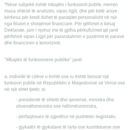
*Nëse subjekti është mbajtës i funksionit publik, merren
masa shtesë të analizës, sipas ligjit, dhe për këtë arsye
kërkesa për kredi duhet të paraqitet personalisht në një
nga filialet e shoqërisë financiare. Për qëllimet e kësaj
Deklarate, jam i njohur me të gjitha përkufizimet që janë
përfshirë sipas Ligjit për parandalimin e pastrimit të parave
dhe financimin e terrorizmit.
"Mbajtës të funksioneve publike" janë:
a. individë të cilëve u është ose iu është besuar një
funksion publik në Republikën e Maqedonisë së Veriut ose
në një shtet tjetër, si:
- presidentë të shtetit dhe qeverisë, ministra dhe
zëvendësministra ose ndihmësministra,
- përfaqësues të zgjedhur në pushtetin legjislativ,
- gjykatës të gjykatave të larta ose kushtetuese ose