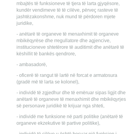
mbajtës të funksioneve të tjera të larta gjyqësore,
kundër vendimeve të të cilëve, përveç rasteve të
jashtëzakonshme, nuk mund të përdoren mjete
juridike,
- anëtarë të organeve të menaxhimit të organeve
mbikëqyrëse dhe rregullatore dhe agjencive,
institucioneve shtetërore të auditimit dhe anëtarë të
këshillit të bankës qendrore,
- ambasadorë,
- oficerë të rangut të lartë në forcat e armatosura
(gradë më të larta se kolonel),
- individë të zgjedhur dhe të emëruar sipas ligjit dhe
anëtarë të organeve të menaxhimit dhe mbikëqyrjes
së personave juridikë të krijuar nga shteti,
- individë me funksione në parti politike (anëtarë të
organeve ekzekutive të partive politike),
- individë të cilëve u është besuar një funksion i