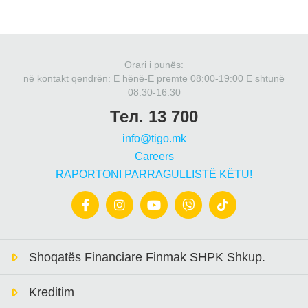
Orari i punës:
në kontakt qendrën: Е hënë-E premte 08:00-19:00 E shtunë
08:30-16:30
Тел. 13 700
info@tigo.mk
Careers
RAPORTONI PARRAGULLISTË KËTU!
Shoqatës Financiare Finmak SHPK Shkup.
Kreditim