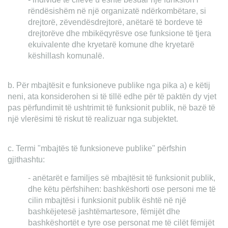
rëndësishëm në një organizatë ndërkombëtare, si
drejtorë, zëvendësdrejtorë, anëtarë të bordeve të
drejtorëve dhe mbikëqyrësve ose funksione të tjera
ekuivalente dhe kryetarë komune dhe kryetarë
këshillash komunalë.
b. Për mbajtësit e funksioneve publike nga pika a) e këtij
neni, ata konsiderohen si të tillë edhe për të paktën dy vjet
pas përfundimit të ushtrimit të funksionit publik, në bazë të
një vlerësimi të riskut të realizuar nga subjektet.
c. Termi "mbajtës të funksioneve publike" përfshin
gjithashtu:
- anëtarët e familjes së mbajtësit të funksionit publik,
dhe këtu përfshihen: bashkëshorti ose personi me të
cilin mbajtësi i funksionit publik është në një
bashkëjetesë jashtëmartesore, fëmijët dhe
bashkëshortët e tyre ose personat me të cilët fëmijët