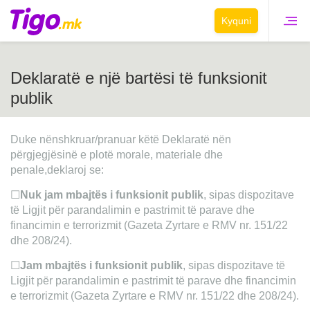
Kyquni
Deklaratë e një bartësi të funksionit
publik
Duke nënshkruar/pranuar këtë Deklaratë nën
përgjegjësinë e plotë morale, materiale dhe
penale,deklaroj se:
☐
Nuk jam mbajtës i funksionit publik
, sipas dispozitave
të Ligjit për parandalimin e pastrimit të parave dhe
financimin e terrorizmit (Gazeta Zyrtare e RMV nr. 151/22
dhe 208/24).
☐
Jam mbajtës i funksionit publik
, sipas dispozitave të
Ligjit për parandalimin e pastrimit të parave dhe financimin
e terrorizmit (Gazeta Zyrtare e RMV nr. 151/22 dhe 208/24).