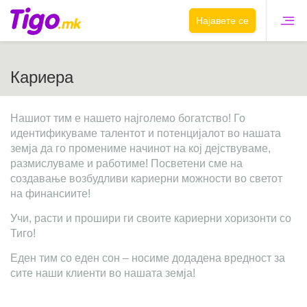
Најавете се
Кариера
Нашиот тим е нашето најголемо богатство! Го
идентификуваме талентот и потенцијалот во нашата
земја да го промениме начинот на кој дејствуваме,
размислуваме и работиме! Посветени сме на
создавање возбудливи кариерни можности во светот
на финансиите!
Учи, расти и прошири ги своите кариерни хоризонти со
Тиго!
Еден тим со еден сон – носиме додадена вредност за
сите наши клиенти во нашата земја!